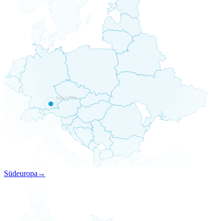
Munich
Südeuropa
→