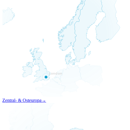
London
Zentral- & Osteuropa
→