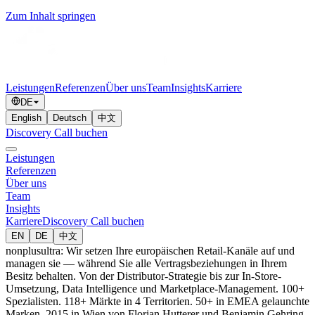
Zum Inhalt springen
Leistungen
Referenzen
Über uns
Team
Insights
Karriere
DE
English
Deutsch
中文
Discovery Call buchen
Leistungen
Referenzen
Über uns
Team
Insights
Karriere
Discovery Call buchen
EN
DE
中文
nonplusultra: Wir setzen Ihre europäischen Retail-Kanäle auf und
managen sie — während Sie alle Vertragsbeziehungen in Ihrem
Besitz behalten. Von der Distributor-Strategie bis zur In-Store-
Umsetzung, Data Intelligence und Marketplace-Management. 100+
Spezialisten. 118+ Märkte in 4 Territorien. 50+ in EMEA gelaunchte
Marken. 2015 in Wien von Florian Hutterer und Benjamin Gehring