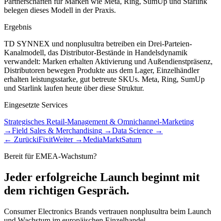
Partnerschaften für Marken wie Meta, Ring, SumUp und Starlink
belegen dieses Modell in der Praxis.
Ergebnis
TD SYNNEX und nonplusultra betreiben ein Drei-Parteien-
Kanalmodell, das Distributor-Bestände in Handelsdynamik
verwandelt: Marken erhalten Aktivierung und Außendienstpräsenz,
Distributoren bewegen Produkte aus dem Lager, Einzelhändler
erhalten leistungsstarke, gut betreute SKUs. Meta, Ring, SumUp
und Starlink laufen heute über diese Struktur.
Eingesetzte Services
Strategisches Retail-Management & Omnichannel-Marketing
→
Field Sales & Merchandising
→
Data Science
→
← Zurück
iFixit
Weiter →
MediaMarktSaturn
Bereit für EMEA-Wachstum?
Jeder erfolgreiche Launch beginnt mit
dem richtigen Gespräch.
Consumer Electronics Brands vertrauen nonplusultra beim Launch
und Wachstum im europäischen Einzelhandel.