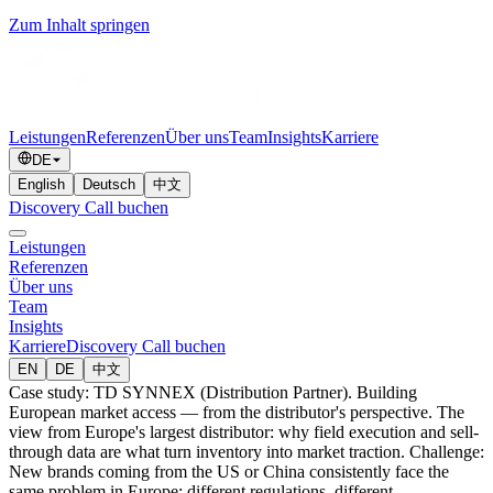
Zum Inhalt springen
Leistungen
Referenzen
Über uns
Team
Insights
Karriere
DE
English
Deutsch
中文
Discovery Call buchen
Leistungen
Referenzen
Über uns
Team
Insights
Karriere
Discovery Call buchen
EN
DE
中文
Case study: TD SYNNEX (Distribution Partner). Building
European market access — from the distributor's perspective. The
view from Europe's largest distributor: why field execution and sell-
through data are what turn inventory into market traction. Challenge:
New brands coming from the US or China consistently face the
same problem in Europe: different regulations, different